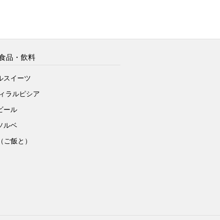
食品・飲料
ルスイーツ
ヴィラルピシア
ビール
ソルベ
to（ご飯と）