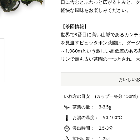
口に含むとふわっと広がる甘みと、
軽快な風味をお楽しみください。
【茶園情報】
世界で3番目に高い山脈であるカンチ
を見渡すピュッタボン茶園は、ダージ
～1,980mという激しい高低差のあ
リンで最も古い茶園の一つとされ、
おいしい
いれ方の目安
(カップ一杯分 150ml)
茶葉の量
3-3.5g
お湯の温度
90-100℃
浸出時間
2.5-3分
煎出回数
1-2回