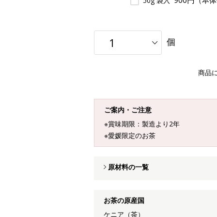
900円
（本体
50g 袋入
個
商品
ご案内・ご注意
※賞味期限：製造より2年
※愛媛限定のお茶
原材料の一覧
お茶の原産国
ケニア（茶）