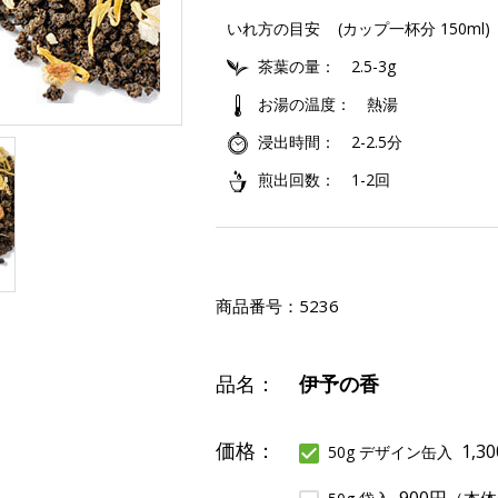
いれ方の目安
(カップ一杯分 150ml)
茶葉の量
2.5-3g
お湯の温度
熱湯
浸出時間
2-2.5分
煎出回数
1-2回
商品番号：
5236
品名：
伊予の香
価格：
1,3
50g デザイン缶入