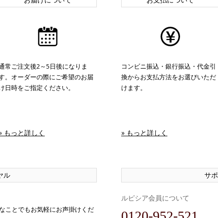
通常ご注文後2～5日後になりま
コンビニ振込・銀行振込・代金引
す。オーダーの際にご希望のお届
換からお支払方法をお選びいただ
け日時をご指定ください。
けます。
» もっと詳しく
» もっと詳しく
ヤル
サポ
ルピシア会員について
なことでもお気軽にお声掛けくだ
0120-952-521