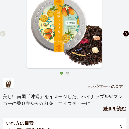
» お茶マークの見方
美しい南国「沖縄」をイメージした、パイナップルやマン
ゴーの香り華やかな紅茶。アイスティーにも。
続きを読む
南国沖縄を代表するフルーツ、パイナップル・マンゴーな
いれ方の目安
どが香る、トロピカルフルーツの紅茶です。