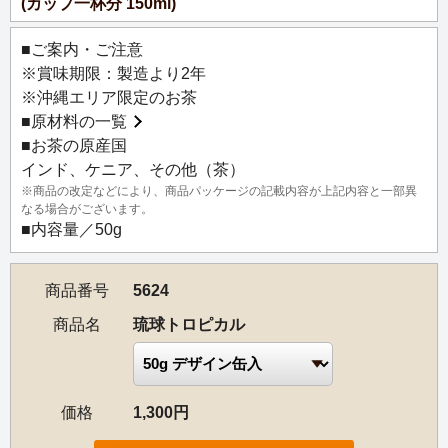
(カップ一杯分 150ml)
パイナップルのジューシーな甘酸っぱさとマンゴーの濃厚
な香りを、まろやかで甘いお茶の味わいが引き立てます。
■ご案内・ご注意
ごろっと入ったパイナップルとパパイヤの果実、色とりど
※賞味期限：製造より2年
りのカラフルな花が、華やかな南国の雰囲気を演出しま
※沖縄エリア限定のお茶
す。
■
原材料の一覧
■お茶の原産国
特におすすめの飲み方は、水出しアイスティーです。とろ
インド、ケニア、その他（茶）
けるような甘いフルーツの香りがさらに際立ちます。
※商品の改定などにより、商品パッケージの記載内容が上記内容と一部異
水出しアイスティーとパイナップルやマンゴージュースを
なる場合がございます。
合わせた、トロピカル感あふれるアレンジティーもおすす
■内容量／50g
めです。
休日の昼さがりのリラックスタイムにどうぞ。
商品番号
5624
商品名
琉球トロピカル
価格
1,300円