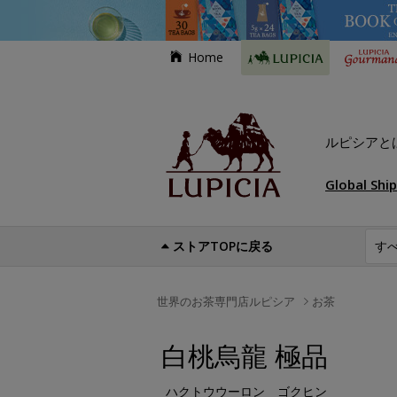
Home
ルピシアと
Global Shi
ストアTOPに戻る
世界のお茶専門店ルピシア
お茶
白桃烏龍 極品
ハクトウウーロン ゴクヒン