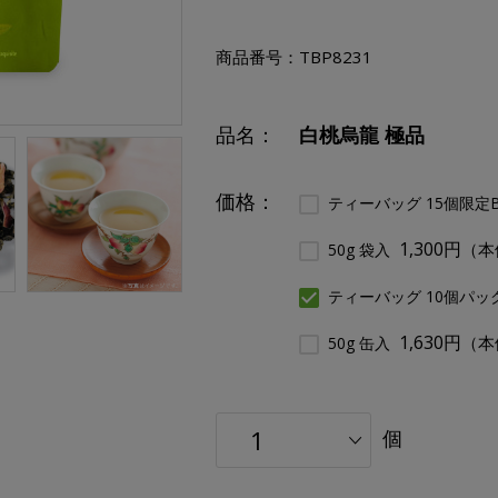
商品番号：
TBP8231
品名：
白桃烏龍 極品
価格：
ティーバッグ 15個限定
1,300円
（本
50g 袋入
ティーバッグ 10個パッ
1,630円
（本
50g 缶入
個