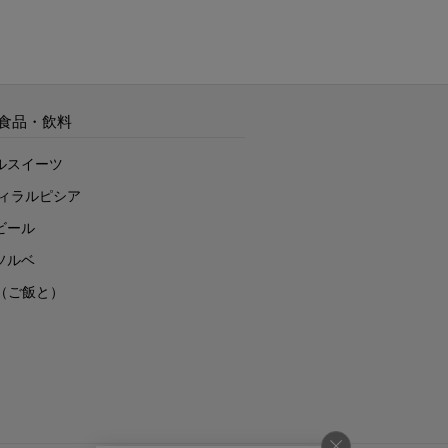
食品・飲料
ルスイーツ
ヴィラルピシア
ビール
ソルベ
to（ご飯と）