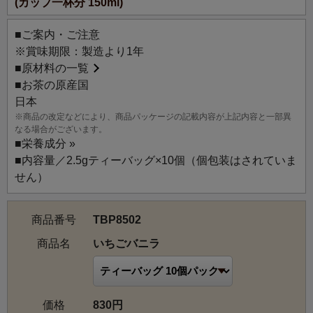
(カップ一杯分 150ml)
■ご案内・ご注意
※賞味期限：製造より1年
■
原材料の一覧
■お茶の原産国
日本
※商品の改定などにより、商品パッケージの記載内容が上記内容と一部異
なる場合がございます。
■
栄養成分 »
■内容量／2.5gティーバッグ×10個（個包装はされていま
せん）
商品番号
TBP8502
商品名
いちごバニラ
価格
830円