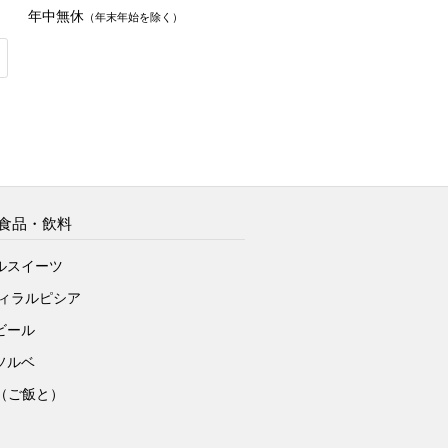
年中無休
（年末年始を除く）
食品・飲料
ルスイーツ
ヴィラルピシア
ビール
ソルベ
to（ご飯と）