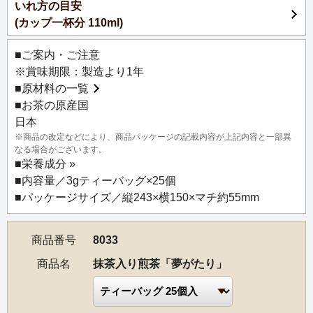
いれ方の目安
100g入とティーバッグ25個入の展開で毎日気軽にお飲みい
(カップ一杯分 110ml)
ただけるように、おもとめやすい価格、パッケージもスタ
ンド型・チャック付きにしました。
■ご案内・ご注意
※賞味期限：製造より1年
爽やかな香りが特徴の昔ながらの煎茶（普通蒸し煎茶）、
■
原材料の一覧
まろやかな深蒸し煎茶、コクのある抹茶を使用し、それぞ
■お茶の原産国
れのお茶の特徴をいかした、とてもバランスの良い風味の
日本
ブレンドです。
※商品の改定などにより、商品パッケージの記載内容が上記内容と一部異
産地・品種は日本茶の代名詞、静岡県産のやぶきた品種
なる場合がございます。
100％。
■
栄養成分 »
これぞ日本茶！という香り立ち、抹茶の贅沢な味わいが楽
■内容量／3gティーバッグ×25個
しめます。
■パッケージサイズ／縦243×横150×マチ約55mm
お食事やお菓子との相性も抜群で、あざやかなグリーンの
水色は見た目にも華やかです。
商品番号
8033
【おすすめのいれ方】
商品名
抹茶入り煎茶「夢がたり」
熱湯でいれても渋くならないため、気をつかわずに気軽に
お楽しみいただけます。水出しアイスティーもおすすめで
す。