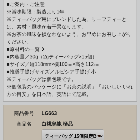
され続けている「白桃烏龍 極品」。
■ご案内・ご注意
さらに多くの方にそのおいしさをお届けするため、贈りも
※賞味期限：製造より1年
のにふさわしいティーバッグの商品をご用意しました。
※ティーバッグ用にブレンドした為、リーフティーと
は、素材・風味が若干異なります。
桃の実をあしらった上品な淡いグリーンのボックスは、中
※お茶の風味を損なわないよう、お早めにお召し上がり
身を取り出しやすい便利なフタ付き。桃の花をあしらった
ください。
スリーブが華を添えます。
■
原材料の一覧
一煎ずつ個包装になっているティーバッグは、いつも封を
■内容量／30g（2gティーバッグ×15個）
開けたてのお茶が楽しめるので、ご自宅用としてマイペー
■サイズ／縦118mm×横100㎜×高さ112㎜
スに楽しんでいただく方にもおすすめです。
■推奨手提げサイズ／ルピシア手提げ 小
パッケージひとつひとつにお茶の説明とおいしいお茶のい
※ティーバッグは個包装です。
れ方を記載しているため、ひとつずつプチギフトとして配
※個包装のパッケージに「お茶の説明」「おいしい いれ
っていただくことも。
方の目安」を日本語、英語にて記載。
自分へのご褒美や、大切な方への贈りものに、ぜひご利用
ください。
商品番号
LG663
白桃烏龍 極品：上質の台湾産烏龍茶に、みずみずしい白桃
商品名
白桃烏龍 極品
の香りをつけた、不動の人気アイテムです。やわらかな香
りが、烏龍茶本来のさわやかな味わいを引き立てます。