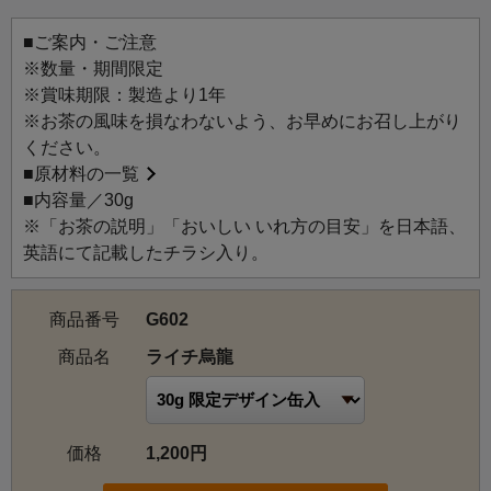
ライチをイメージした色彩が映える、爽やかな夏らしいデ
ザインです。
■ご案内・ご注意
夏のティータイムを楽しむ贈りものとしてもおすすめで
※数量・期間限定
す。
※賞味期限：製造より1年
※お茶の風味を損なわないよう、お早めにお召し上がり
ライチ烏龍：みずみずしいライチの甘く華やかな香りが広
ください。
がる上質な台湾烏龍茶。フルーティーな香りと烏龍茶の爽
■
原材料の一覧
やかな風味が見事にとけ合います。アイスティーにも。
■内容量／30g
※「お茶の説明」「おいしい いれ方の目安」を日本語、
英語にて記載したチラシ入り。
商品番号
G602
商品名
ライチ烏龍
価格
1,200円