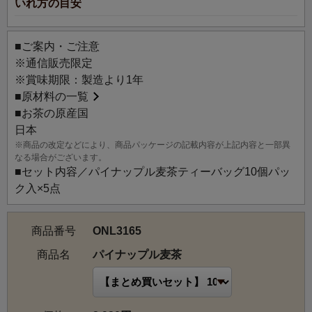
いれ方の目安
■ご案内・ご注意
※通信販売限定
※賞味期限：製造より1年
■
原材料の一覧
■お茶の原産国
日本
※商品の改定などにより、商品パッケージの記載内容が上記内容と一部異
なる場合がございます。
■セット内容／パイナップル麦茶ティーバッグ10個パッ
ク入×5点
商品番号
ONL3165
商品名
パイナップル麦茶