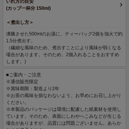
いれ方の目安
体を内側から元気に美しく。希少な沖縄県産モリンガを
(カップ一杯分 150ml)
100％使用。焙煎にこだわりおいしく仕上げました。
通常価格より、1,130円お得です。
＜煮出し方＞
主なハーブ：モリンガ
沸騰させた500mlのお湯に、ティーバッグ2個を強火で約
1.5分煮出す。
（繊細な風味のため、煮出すことにより風味が弱くなる
場合があります。そのため、2個入れることをおすすめ
します。)
■ご案内・ご注意
※通信販売限定
※賞味期限：製造より2年
※お茶の風味を損なわないよう、お早めにお召し上がり
ください。
※本製品のパッケージは環境に配慮した紙素材を使用し
ています。そのため、表面にしわやへこみなどが生じる
場合がありますが、品質には問題ございません。あらか