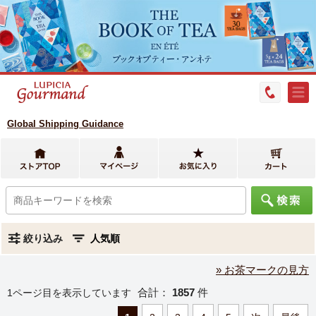
Global Shipping Guidance
絞り込み
» お茶マークの見方
合計：
1857
件
1ページ目を表示しています