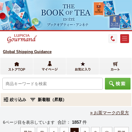
Global Shipping Guidance
絞り込み
» お茶マークの見方
合計：
1857
件
6ページ目を表示しています