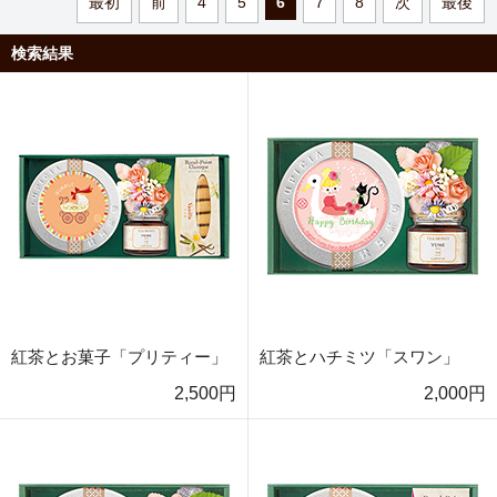
最初
前
4
5
6
7
8
次
最後
検索結果
紅茶とお菓子「プリティー」
紅茶とハチミツ「スワン」
2,500円
2,000円