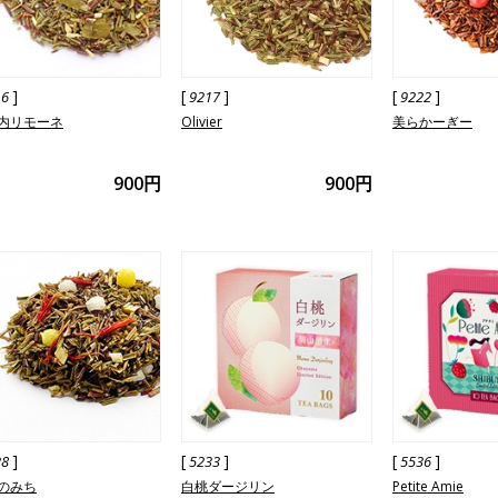
]
[
]
[
]
16
9217
9222
内リモーネ
Olivier
美らかーぎー
900円
900円
]
[
]
[
]
28
5233
5536
のみち
白桃ダージリン
Petite Amie