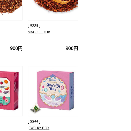
[
]
9225
MAGIC HOUR
900円
900円
[
]
5544
JEWELRY BOX