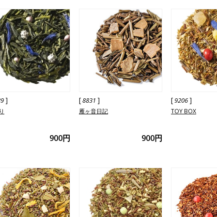
]
[
]
[
]
89
8831
9206
り
雁ヶ音日記
TOY BOX
900円
900円