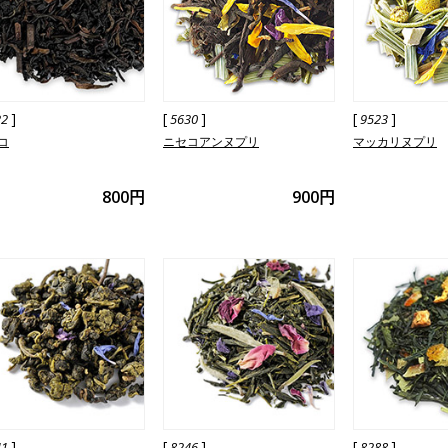
]
[
]
[
]
22
5630
9523
コ
ニセコアンヌプリ
マッカリヌプリ
800円
900円
]
[
]
[
]
41
8246
8288