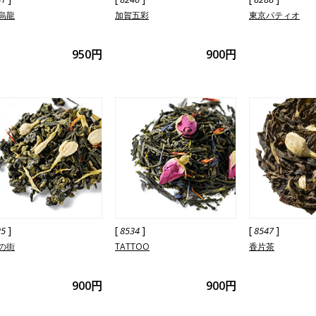
烏龍
加賀五彩
東京パティオ
950円
900円
]
[
]
[
]
25
8534
8547
の街
TATTOO
香片茶
900円
900円