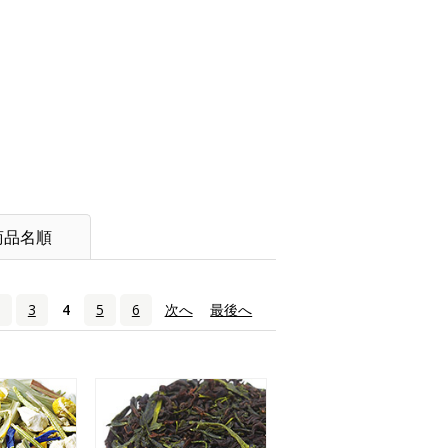
商品名順
3
4
5
6
次へ
›
最後へ
»