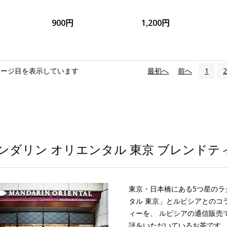
900円
1,200円
ページ目を表示しています
«
最初へ
‹
前へ
1
2
ンダリン オリエンタル 東京 ブレンドテ
東京・日本橋にある5つ星のラ
タル 東京」とルピシアとのコ
ィーを、 ルピシアの通信販売
評をいただいているお茶です