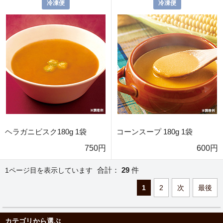
冷凍便
冷凍便
ヘラガニビスク180g 1袋
コーンスープ 180g 1袋
750円
600円
合計：
29
件
1ページ目を表示しています
1
2
次
最後
カテゴリから選ぶ