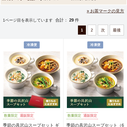
» お茶マークの見方
合計：
29
件
1ページ目を表示しています
1
2
次
最後
冷凍便
冷凍便
数量限定
通販限定
数量限定
通販限定
季節の具沢山スープセット ギ
季節の具沢山スープセット（6