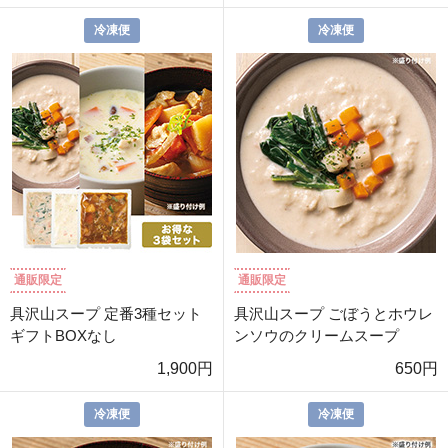
冷凍便
冷凍便
通販限定
通販限定
具沢山スープ 定番3種セット
具沢山スープ ごぼうとホウレ
ギフトBOXなし
ンソウのクリームスープ
1,900円
650円
冷凍便
冷凍便