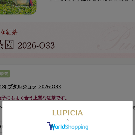
量限定
918] プタルジョラ, 2026-O33
菓子にもよく合う上質な紅茶です。
アーズを代表する名園によるオーソドックス製法の春摘み紅茶。王道の