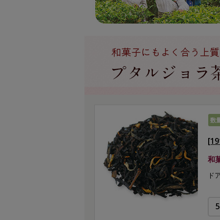
数
[1
和
ド