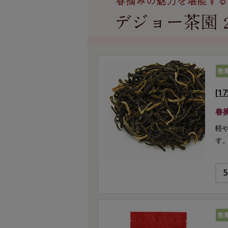
数
[1
春
軽
す
数