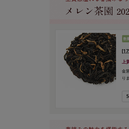
数
[1
上
金
り