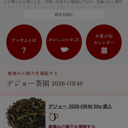
らす豊かな土壌による、力強い生命力と繊細なアロマ、洗練された爽快
な香気と、英国紅茶の伝統を引き継ぐ王道の味わい。その旬ならではの
調和をお楽しみください。
続きを読む
バイヤーより
今年の春摘みアッサムは天候の影響で生産が遅れていますが、一足早
く入荷したドアーズは、オーソドックス製法かつオーガニック栽培とい
う希少なロットです。正統派のコクの中に青みや若々しい生命力が感じ
られる誰もがおいしいと思える親しみやすい味わいは、洋菓子はもちろ
ん、桜餅やあんこなどの和菓子とも相性抜群です。
デジョー, 2026-OR40 50g 袋入
春摘みの魅力を堪能する