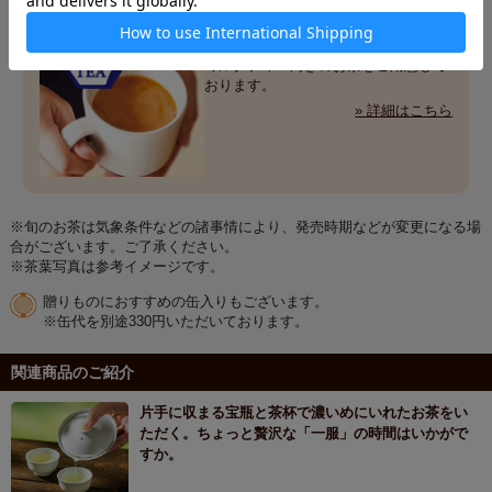
やっぱり大好き！
ミルクティー
ミルクティー向きのお茶をご用意して
おります。
» 詳細はこちら
※旬のお茶は気象条件などの諸事情により、発売時期などが変更になる場
合がございます。ご了承ください。
※茶葉写真は参考イメージです。
贈りものにおすすめの缶入りもございます。
※缶代を別途330円いただいております。
関連商品のご紹介
片手に収まる宝瓶と茶杯で濃いめにいれたお茶をい
ただく。ちょっと贅沢な「一服」の時間はいかがで
すか。