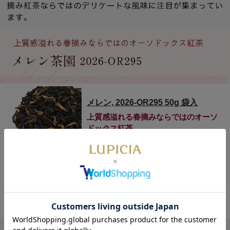
メレン, 2026-OR295 50g 袋入
上質感溢れる春摘みならではのオーソ
ドックス紅茶
数量限定
金芽を含んだ、繊細な甘みが魅力のア
ッサム春摘み紅茶。旬ならではの上質
な風味は、贅沢なティータイムを彩り
ます。
1,400円