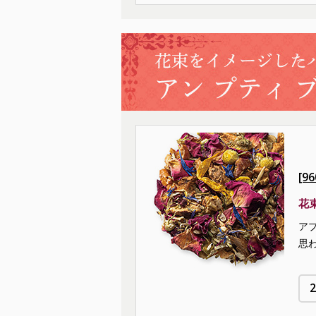
[9
花
ア
思