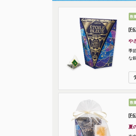
数
[F
や
季
な
数
[
夏