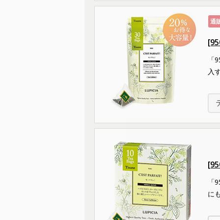
通
[9
「
入
[9
「
に