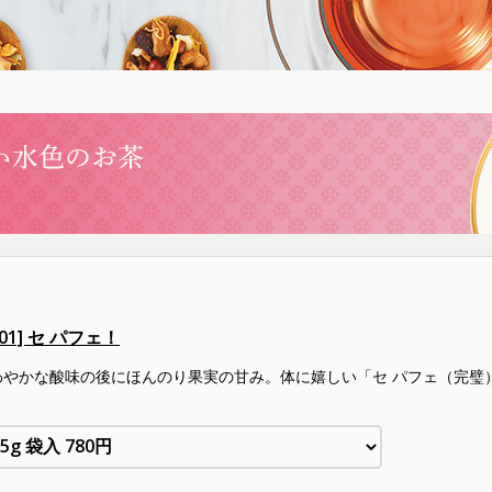
501] セ パフェ！
わやかな酸味の後にほんのり果実の甘み。体に嬉しい「セ パフェ（完璧