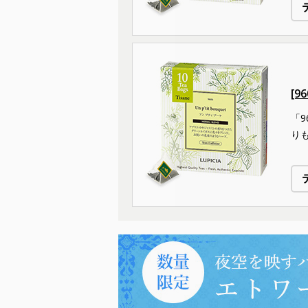
[9
「
り