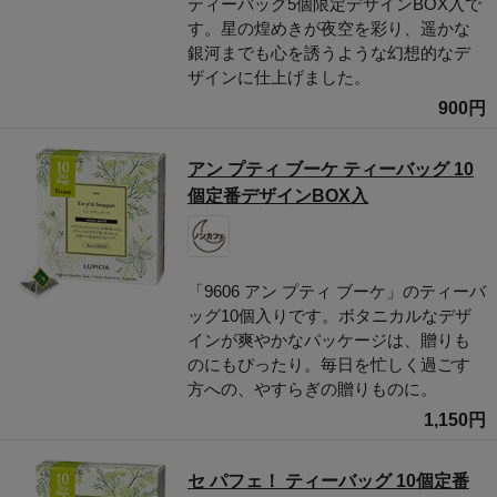
ティーバッグ5個限定デザインBOX入で
す。星の煌めきが夜空を彩り、遥かな
銀河までも心を誘うような幻想的なデ
ザインに仕上げました。
900円
アン プティ ブーケ ティーバッグ 10
個定番デザインBOX入
「9606 アン プティ ブーケ」のティーバ
ッグ10個入りです。ボタニカルなデザ
インが爽やかなパッケージは、贈りも
のにもぴったり。毎日を忙しく過ごす
方への、やすらぎの贈りものに。
1,150円
セ パフェ！ ティーバッグ 10個定番