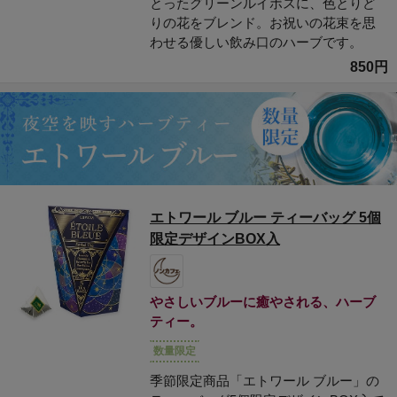
とったグリーンルイボスに、色とりど
りの花をブレンド。お祝いの花束を思
わせる優しい飲み口のハーブです。
850円
エトワール ブルー ティーバッグ 5個
限定デザインBOX入
やさしいブルーに癒やされる、ハーブ
ティー。
数量限定
季節限定商品「エトワール ブルー」の