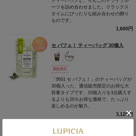
ティーバッグと、りんごのドライフル
ーツを詰め合わせました。リラックス
タイムにぴったりな組み合わせの贈り
ものです。
1,600円
セ パフェ！ ティーバッグ 30個入
通販限定
「9501 セ パフェ！」のティーバッグが
30個入った、通信販売限定のお得な大
容量タイプです。10個入りを3点購入す
るよりも20％お得な価格で、たっぷり
楽しめるのが魅力。
3,120円