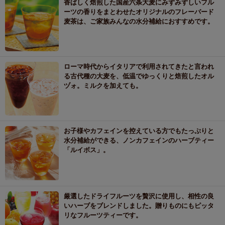
香ばしく焙煎した国産六条大麦にみずみずしいフル
ーツの香りをまとわせたオリジナルのフレーバード
麦茶は、ご家族みんなの水分補給におすすめです。
ローマ時代からイタリアで利用されてきたと言われ
る古代種の大麦を、低温でゆっくりと焙煎したオル
ヅォ。ミルクを加えても。
お子様やカフェインを控えている方でもたっぷりと
水分補給ができる、ノンカフェインのハーブティー
「ルイボス」。
厳選したドライフルーツを贅沢に使用し、相性の良
いハーブをブレンドしました。贈りものにもピッタ
リなフルーツティーです。