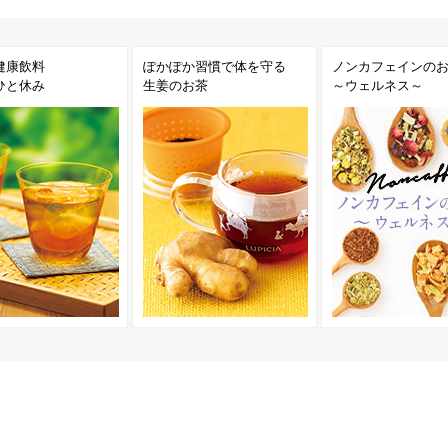
健康飲料
ぽかぽか習慣で体を守る
ノンカフェインの
ひと休み
生姜のお茶
～ウェルネス～