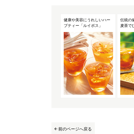
健康や美容にうれしいハー
伝統の
ブティー「ルイボス」
麦茶で
前のページへ戻る