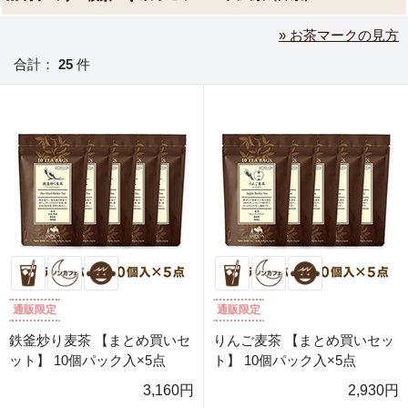
» お茶マークの見方
合計：
25
件
通販限定
通販限定
鉄釜炒り麦茶 【まとめ買いセ
りんご麦茶 【まとめ買いセッ
ット】 10個パック入×5点
ト】 10個パック入×5点
3,160円
2,930円