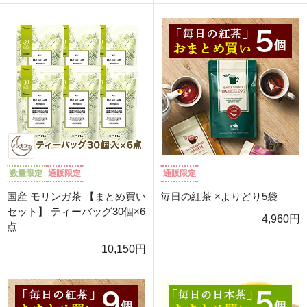
数量限定
通販限定
通販限定
国産 モリンガ茶 【まとめ買い
毎日の紅茶 ×よりどり5袋
セット】 ティーバッグ30個×6
4,960円
点
10,150円