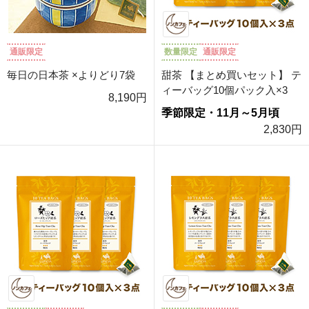
通販限定
数量限定
通販限定
毎日の日本茶 ×よりどり7袋
甜茶 【まとめ買いセット】 テ
ィーバッグ10個パック入×3
8,190円
季節限定・11月～5月頃
2,830円