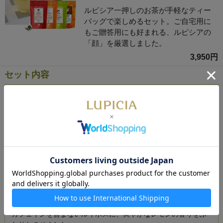
ルピシア一押しのお茶が手軽なティー
バッグで楽しめるセット。ご自宅用に
もご贈答用にも好まれる、ルピシアの
「顔」を厳選しました。
3,950円
セット内容
ベルエポック - ティーバッグ10個入
インド・ダージリンと、コクがありパンチのきいた紅茶をブレ
ンド。
ロゼ ロワイヤル - ティーバッグ10個入
華やかなスパークリングワインの香りに重なるイチゴの甘い香
り。ルピシアを代表するフレーバード紅茶。
白桃煎茶 - ティーバッグ10個入
果汁あふれる新鮮な白桃を思わせる甘くみずみずしい香りを、
上質な日本の煎茶にまとわせました。
ルイボス レモン - ティーバッグ10個入
カフェインを含まないルイボスに、爽やかなレモンの香りをふ