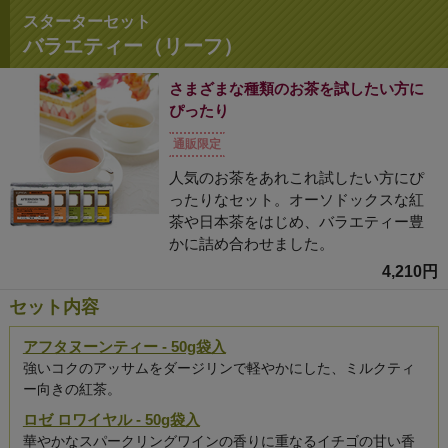
スターターセット
バラエティー（リーフ）
さまざまな種類のお茶を試したい方に
ぴったり
通販限定
人気のお茶をあれこれ試したい方にぴ
ったりなセット。オーソドックスな紅
茶や日本茶をはじめ、バラエティー豊
かに詰め合わせました。
4,210円
セット内容
アフタヌーンティー - 50g袋入
強いコクのアッサムをダージリンで軽やかにした、ミルクティ
ー向きの紅茶。
ロゼ ロワイヤル - 50g袋入
華やかなスパークリングワインの香りに重なるイチゴの甘い香