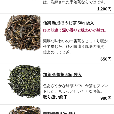
は、洗練された宇治茶ならではです。
1,200円
信楽 熟成ほうじ茶 50g 袋入
ひと味違う深い香りと味わいが魅力。
濃厚な味わいの一番茶をじっくり寝か
せて焙じた、ひと味違う風味の滋賀・
信楽のほうじ茶。
650円
加賀 金箔茶 50g 袋入
色あざやかな緑茶の中に金箔をブレン
ドした、ちょっとぜいたくなお茶。
取り扱い終了
980円
茉莉春毫 50g 袋入