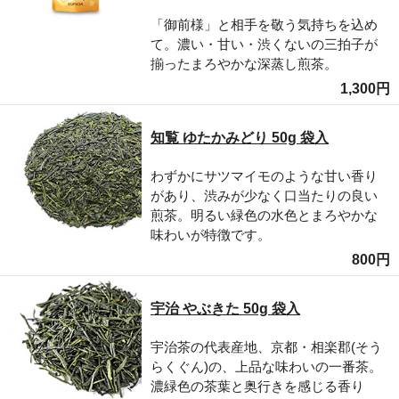
「御前様」と相手を敬う気持ちを込め
て。濃い・甘い・渋くないの三拍子が
揃ったまろやかな深蒸し煎茶。
1,300円
知覧 ゆたかみどり 50g 袋入
わずかにサツマイモのような甘い香り
があり、渋みが少なく口当たりの良い
煎茶。明るい緑色の水色とまろやかな
味わいが特徴です。
800円
宇治 やぶきた 50g 袋入
宇治茶の代表産地、京都・相楽郡(そう
らくぐん)の、上品な味わいの一番茶。
濃緑色の茶葉と奥行きを感じる香り