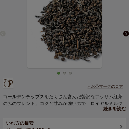
» お茶マークの見方
ゴールデンチップスをたくさん含んだ贅沢なアッサム紅茶
のみのブレンド。コクと甘みが強いので、ロイヤルミルク
続きを読む
ティーに最適です。
いれ方の目安
ブロークンタイプとCTCタイプのアッサム茶をブレンドし