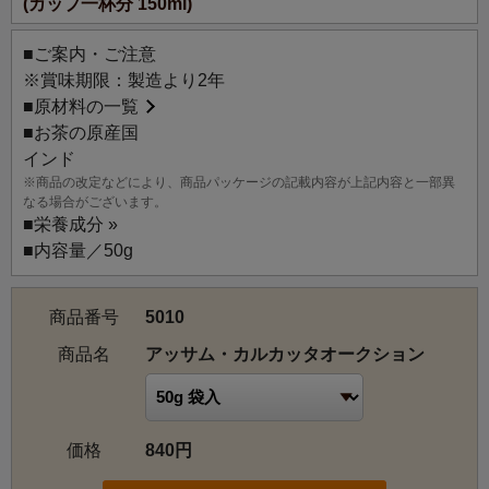
(カップ一杯分 150ml)
ています。CTCのもつしっかりしたボディーに、ブローク
ンタイプの甘い香りがうまく調和されています。
■ご案内・ご注意
※賞味期限：製造より2年
■
原材料の一覧
■お茶の原産国
インド
※商品の改定などにより、商品パッケージの記載内容が上記内容と一部異
なる場合がございます。
■
栄養成分 »
■内容量／50g
商品番号
5010
商品名
アッサム・カルカッタオークション
価格
840円