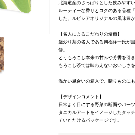
北海道産のさっぱりとした飲みやす
ルーティーな香りとコクのある品種
した、ルピシアオリジナルの風味豊
【名人によるこだわりの焙煎】
釜炒り茶の名人である興梠洋一氏が
修。
とうもろこし本来の甘みや芳香を引
もろこし茶では味わえないおいしさ
温かい風合いの箱入で、贈りものに
【デザインコメント】
日常よく目にする野菜の断面やパー
タニカルアートをイメージしたタッ
ていただけるパッケージです。