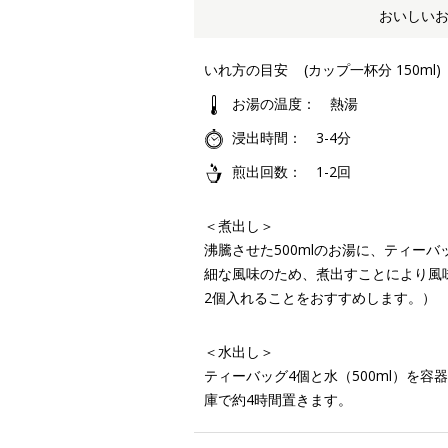
おいしい
いれ方の目安
(カップ一杯分 150ml)
お湯の温度
熱湯
浸出時間
3-4分
煎出回数
1-2回
＜煮出し＞
沸騰させた500mlのお湯に、ティーバ
細な風味のため、煮出すことにより風
2個入れることをおすすめします。）
＜水出し＞
ティーバッグ4個と水（500ml）を
庫で約4時間置きます。