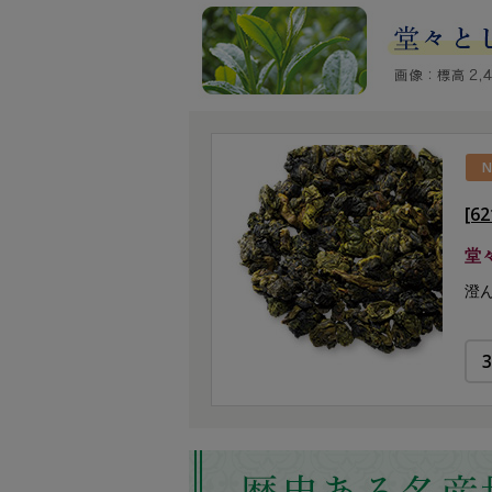
N
[6
堂
澄