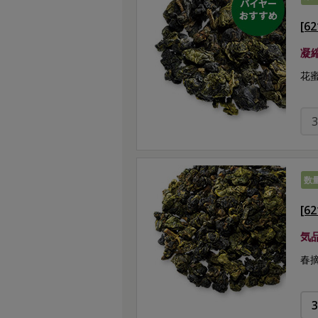
[6
凝
花
数
[6
気
春