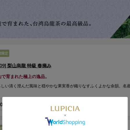
量限定
209] 梨山烏龍 特級 春摘み
山で育まれた極上の逸品。
らしい清く澄んだ風味と穏やかな果実香が織りなすふくよかな余韻。名
量限定
通販限定