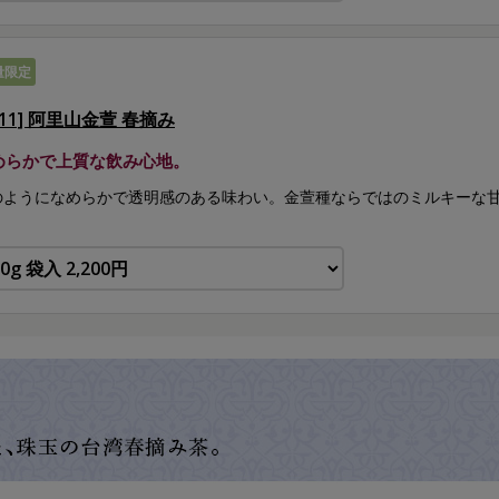
量限定
211] 阿里山金萱 春摘み
めらかで上質な飲み心地。
のようになめらかで透明感のある味わい。金萱種ならではのミルキーな