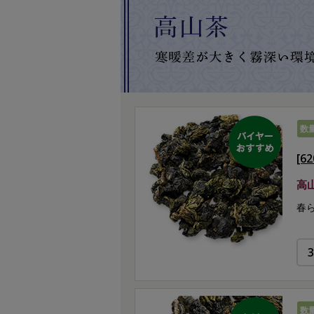
数
[6
高
春
数