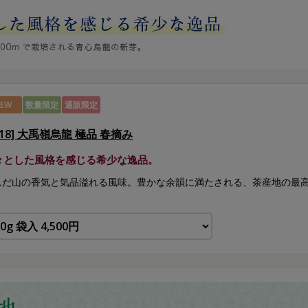
EW
数量限定
通販限定
218] 大禹嶺烏龍 極品 春摘み
々とした風格を感じる希少な逸品。
んだ山の香気と気品溢れる風味。豊かな余韻に満たされる、茶産地の最