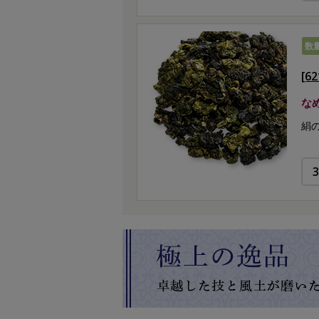
数
[6
な
絹