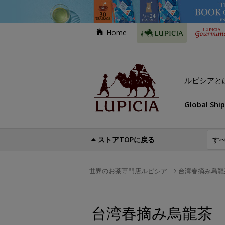
Home
ルピシアと
Global Shi
ストアTOPに戻る
世界のお茶専門店ルピシア
台湾春摘み烏龍
台湾春摘み烏龍茶