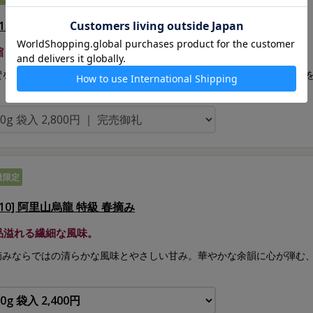
215] 奇来山烏龍 特級 春摘み
縮した風味と豊かな余韻。
蜜を思わせるやわらかくふくよかな甘みが口いっぱいに広がります。煎
量限定
210] 阿里山烏龍 特級 春摘み
品溢れる繊細な風味。
摘みならではの清らかな風味とやさしい甘み。華やかな余韻に心が弾む