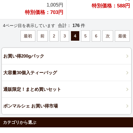
1,005円
特別価格：588円
特別価格：703円
合計：
176
件
4ページ目を表示しています
最初
前
2
3
4
5
6
次
最後
お買い得200gパック
大容量30個入ティーバッグ
通販限定！まとめ買いセット
ボンマルシェ お買い得市場
カテゴリから選ぶ