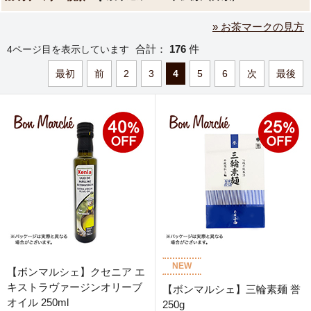
» お茶マークの見方
合計：
176
件
4ページ目を表示しています
最初
前
2
3
4
5
6
次
最後
NEW
【ボンマルシェ】クセニア エ
キストラヴァージンオリーブ
【ボンマルシェ】三輪素麺 誉
オイル 250ml
250g