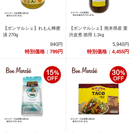
【ボンマルシェ】れもん蜂蜜
【ボンマルシェ】熊本県産 栗
漬 270g
渋皮煮 徳用 1.1kg
940円
5,940円
特別価格：799円
特別価格：4,455円