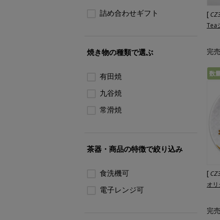
詰め合わせギフト
[
CZ
Te
完
焼き物の種類で選ぶ
数
有田焼
九谷焼
常滑焼
茶器・商品の特徴で絞り込み
食洗機可
[
CZ
オリ
電子レンジ可
完