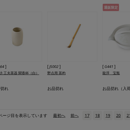
通販限定
]
[
]
[
]
064
JS002
G441
坊 工夫茶器 聞香杯（白）
野点用 茶杓
龍浮 宝瓶
品切れ
お品切れ
お品切れ（入
ページ目を表示しています
«
最初へ
‹
前へ
17
18
19
20
2