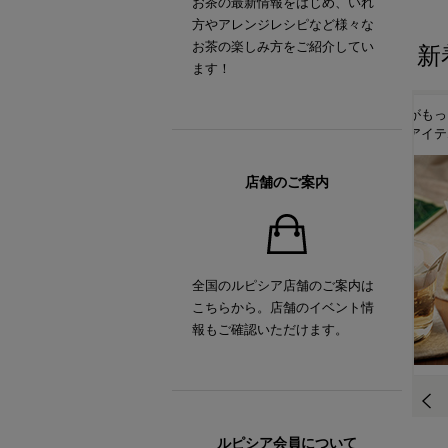
お茶の最新情報をはじめ、いれ
方やアレンジレシピなど様々な
お茶の楽しみ方をご紹介してい
新
ます！
！
ルピシアオリジナル ティー
お茶の時間がもっと楽しく
抹
ポット「TEAPO」
なるティーアイテム
い
店舗のご案内
全国のルピシア店舗のご案内は
こちらから。店舗のイベント情
報もご確認いただけます。
ルピシア会員について