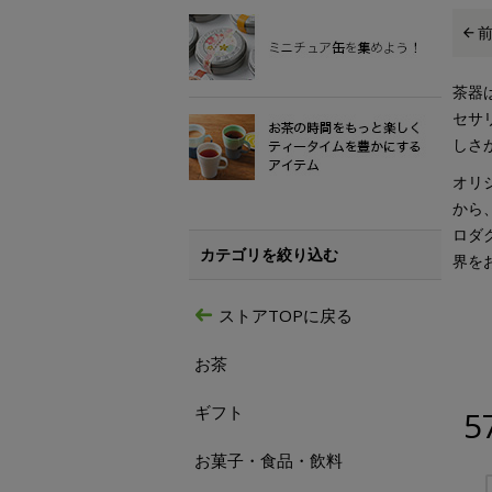
茶器
セサ
しさ
オリ
から
ロダ
カテゴリを絞り込む
界を
ストアTOPに戻る
お茶
ギフト
5
お菓子・食品・飲料