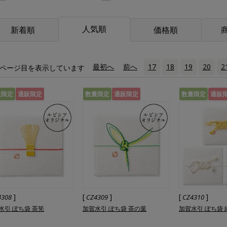
人気順
新着順
価格順
«
最初へ
‹
前へ
17
18
19
20
2
ページ目を表示しています
量限定
通販限定
数量限定
通販限定
数量限定
通販
]
[
]
[
]
4308
CZ4309
CZ4310
水引 ぽち袋 茶筅
加賀水引 ぽち袋 茶の葉
加賀水引 ぽち袋