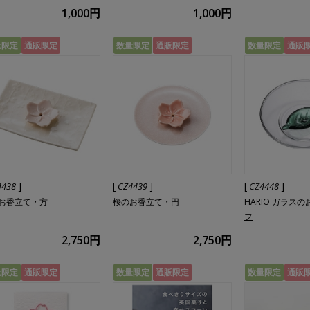
1,000円
1,000円
量限定
通販限定
数量限定
通販限定
数量限定
通販
]
[
]
[
]
4438
CZ4439
CZ4448
お香立て・方
桜のお香立て・円
HARIO ガラス
フ
2,750円
2,750円
量限定
通販限定
数量限定
通販限定
数量限定
通販