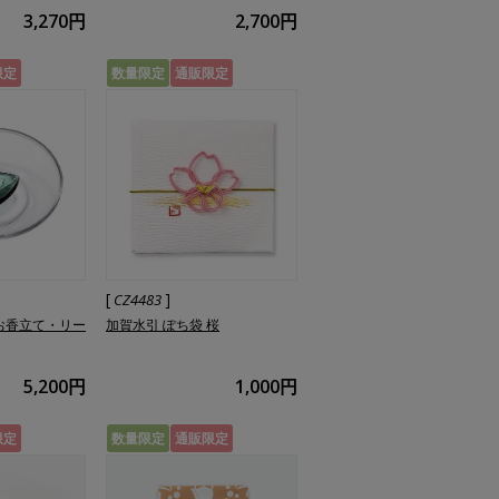
3,270円
2,700円
限定
数量限定
通販限定
[
]
CZ4483
のお香立て・リー
加賀水引 ぽち袋 桜
5,200円
1,000円
限定
数量限定
通販限定