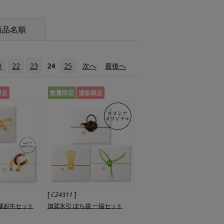
商品名順
1
22
23
24
25
次へ
›
最後へ
»
限定
数量限定
通販限定
[
]
CZ4311
 縁起午セット
加賀水引 ぽち袋 一福セット