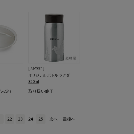
[
]
LM001
オリジナル ボトル ラクダ
350ml
荷未定）
取り扱い終了
1
22
23
24
25
次へ
›
最後へ
»