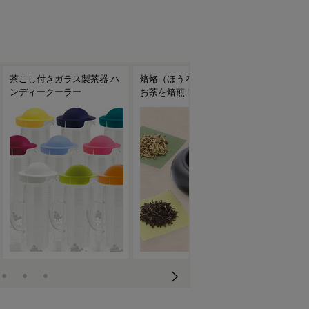
ス製茶器 ハ
焙烙（ほうろく）で手軽に
台湾茶におすすめの茶器
ー
お茶を焙煎！