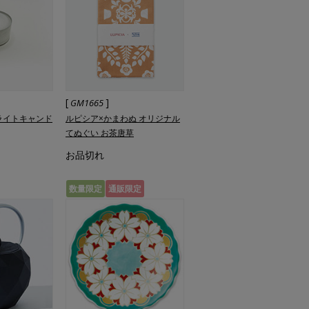
[
]
GM1665
ライトキャンド
ルピシア×かまわぬ オリジナル
てぬぐい お茶唐草
お品切れ
数量限定
通販限定