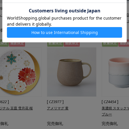
]
[
]
[
]
3916
CZ4228
KOD002
aシャツ クジラ
角ちろり 銅
KEN OKUYAMA 
瓶 ティーポット 
バー
売御礼
完売御礼
お品切れ
量限定
通販限定
数量限定
通販限定
数量限定
通販
]
[
]
[
]
3622
CZ3977
CZ4454
ジナル 豆皿 雪月花 桜
アメリマグ 黄
美濃焼 スタック
ブルー
売御礼
完売御礼
完売御礼