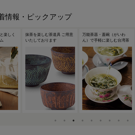
着情報・ピックアップ
茶を楽しむ茶道具 ご用意
万能茶器・蓋碗（がいわ
茶こし付きガラ
たしております
ん）で手軽に楽しむ台湾茶
ンディークーラ