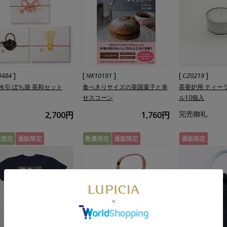
]
[
]
[
]
4484
NK10191
CZ0219
水引 ぽち袋 茶和セット
食べきりサイズの英国菓子と幸
茶香炉用 ティー
せスコーン
ル10個入
完売御礼
2,700円
1,760円
量限定
通販限定
数量限定
通販限定
通販限定