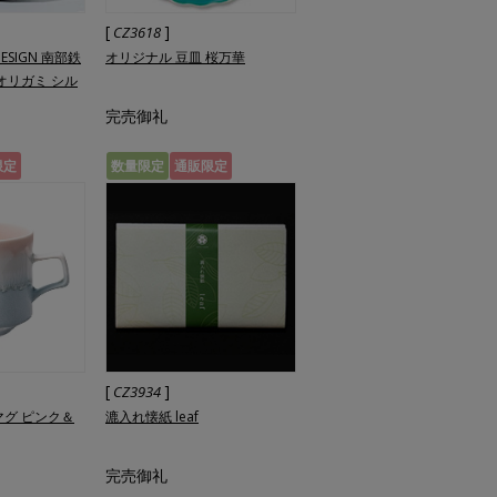
[
]
CZ3618
DESIGN 南部鉄
オリジナル 豆皿 桜万華
オリガミ シル
完売御礼
限定
数量限定
通販限定
[
]
CZ3934
マグ ピンク＆
漉入れ懐紙 leaf
完売御礼