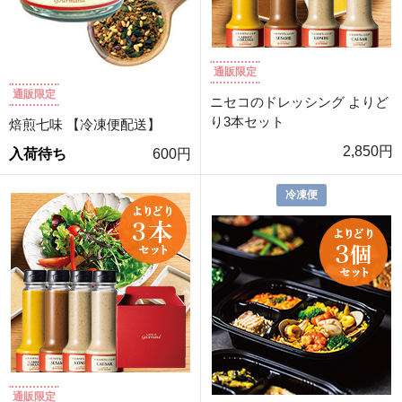
通販限定
通販限定
ニセコのドレッシング よりど
り3本セット
焙煎七味 【冷凍便配送】
2,850円
入荷待ち
600円
冷凍便
通販限定