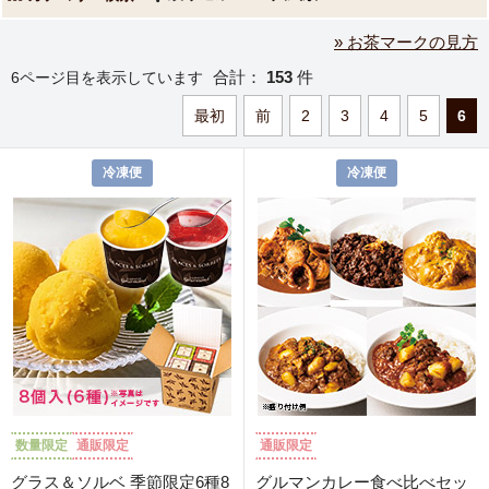
» お茶マークの見方
合計：
153
件
6ページ目を表示しています
最初
前
2
3
4
5
6
冷凍便
冷凍便
数量限定
通販限定
通販限定
グラス＆ソルベ 季節限定6種8
グルマンカレー食べ比べセッ