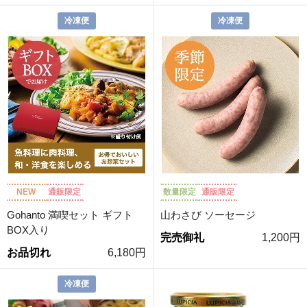
冷凍便
冷凍便
NEW
通販限定
数量限定
通販限定
Gohanto 満喫セット ギフト
山わさび ソーセージ
BOX入り
完売御礼
1,200円
お品切れ
6,180円
冷凍便