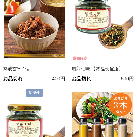
通販限定
熟成玄米 1個
焙煎七味 【常温便配送】
お品切れ
400円
お品切れ
600円
冷凍便