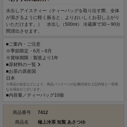
水出しアイスティー（ティーバッグを取り出す際、全体
が混ざるように軽く振ると、よりおいしくお召し上がり
いただけます。） 水出し（500ml） 冷蔵庫で30～90分
間浸出させます。
■ご案内・ご注意
※季節限定・6月～8月
※賞味期限：製造より1年
■
原材料の一覧
■お茶の原産国
日本
※商品の改定などにより、商品パッケージの記載内容が上記内容と一部異
なる場合がございます。
■内容量／ティーバッグ10個
商品番号
7412
商品名
極上冷茶 知覧 あさつゆ