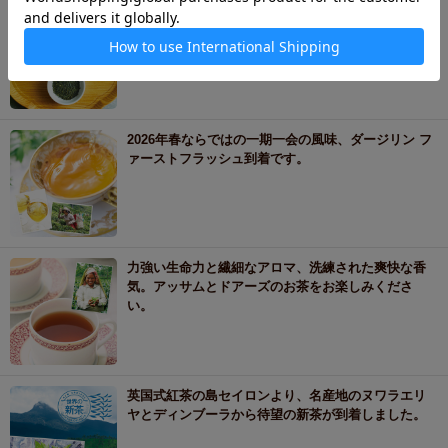
日本各地から多彩な新茶が届くのは、一年の中で今
だけ。飲み比べを楽しめる新茶の旬です。
2026年春ならではの一期一会の風味、ダージリン フ
ァーストフラッシュ到着です。
力強い生命力と繊細なアロマ、洗練された爽快な香
気。アッサムとドアーズのお茶をお楽しみくださ
い。
英国式紅茶の島セイロンより、名産地のヌワラエリ
ヤとディンブーラから待望の新茶が到着しました。