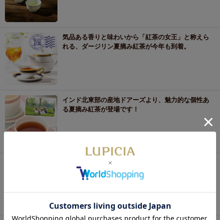
気品ある香りと味わいから「紅茶の女王」と称えら
れる、ダージリン夏摘み紅茶が今年も到着。
インド北東部の産地ドアーズより、魅力的な個性あ
る夏摘み紅茶が登場です！
世界有数の茶産地として知られる台湾から、今年の
春摘み烏龍茶が届きました。