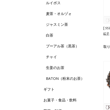
ルイボス
麦茶・オルヅォ
ジャスミン茶
[
55
紅子
白茶
プーアル茶（黒茶）
取
チャイ
生姜のお茶
BATON（粉末のお茶）
ギフト
お菓子・食品・飲料