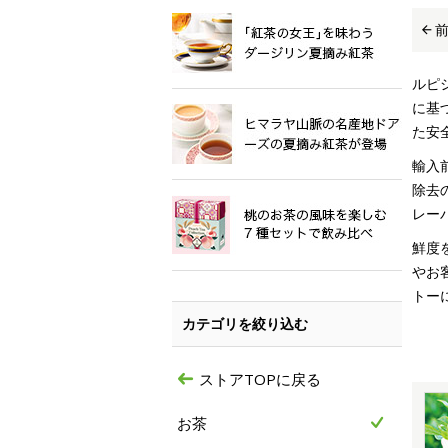
ルピ
に基
た安
輸入
除去
レー
鮮度
やお
トー
カテゴリを絞り込む
ストアTOPに戻る
お茶