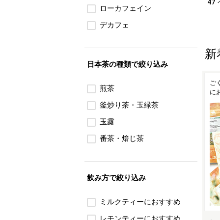
47
ローカフェイン
デカフェ
新
日本茶の種類で絞り込み
「ハ
宝瓶と茶杯でちょっと贅沢
豊かな香りと余韻を楽しむ
ご
煎茶
な「一服」の時間を
ダージリン夏摘み紅茶
に
釜炒り茶・玉緑茶
玉露
番茶・焙じ茶
飲み方で絞り込み
ミルクティーにおすすめ
レモンティーにおすすめ