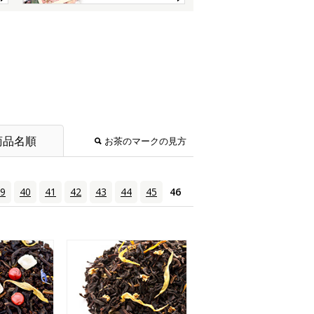
商品名順
お茶のマークの見方
9
40
41
42
43
44
45
46