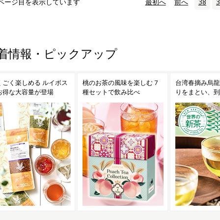
ページ目を表示しています
«
最初へ
‹
前へ
38
3
着情報・ピックアップ
くごく楽しめる ルイボス
桃のお茶の風味を楽しむ 7
台湾春摘み烏龍
お得な大容量が登場
種セットで飲み比べ
りをまとい、到