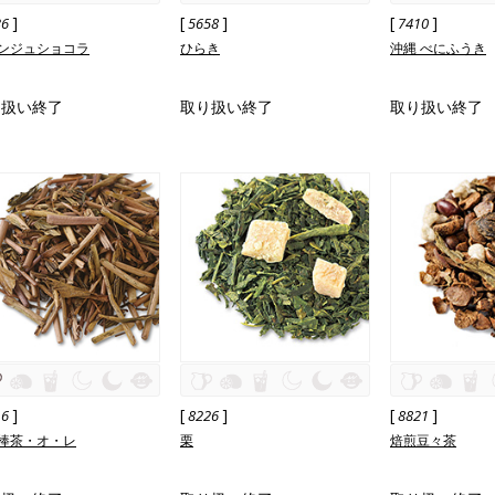
]
[
]
[
]
36
5658
7410
ンジュショコラ
ひらき
沖縄 べにふうき
り扱い終了
取り扱い終了
取り扱い終了
]
[
]
[
]
16
8226
8821
棒茶・オ・レ
栗
焙煎豆々茶