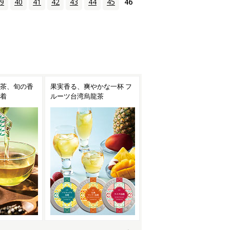
9
40
41
42
43
44
45
46
茶、旬の香
果実香る、爽やかな一杯 フ
夏の気軽なギフトにも アイ
着
ルーツ台湾烏龍茶
スティーセレクション