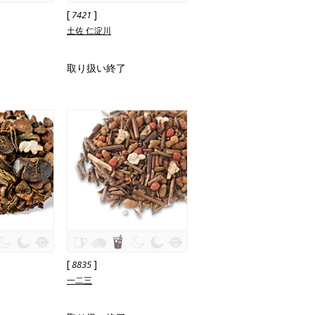
[
]
7421
土佐 仁淀川
取り扱い終了
[
]
8835
一二三