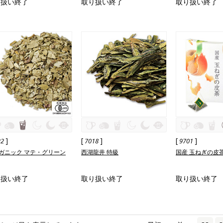
り扱い終了
取り扱い終了
取り扱い終了
]
[
]
[
]
22
7018
9701
ガニック マテ・グリーン
西湖龍井 特級
国産 玉ねぎの皮
り扱い終了
取り扱い終了
取り扱い終了