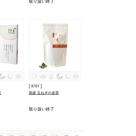
取り扱い終了
[
]
9701
茶
国産 玉ねぎの皮茶
取り扱い終了