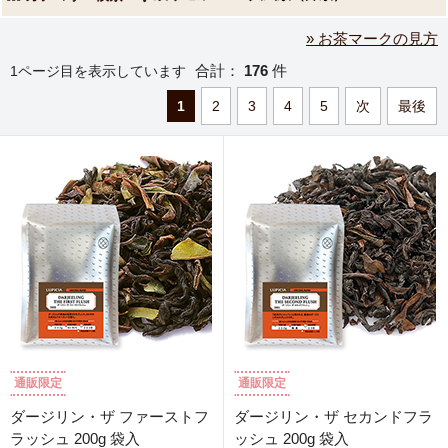
» お茶マークの見方
合計：
176
件
1ページ目を表示しています
1
2
3
4
5
次
最後
通販限定
通販限定
ダージリン・ザ ファーストフ
ダージリン・ザ セカンドフラ
ラッシュ 200g 袋入
ッシュ 200g 袋入