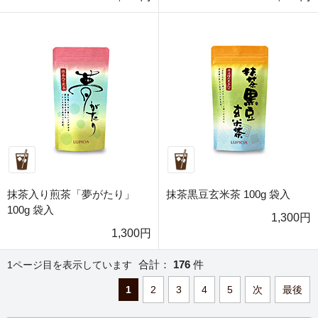
抹茶入り煎茶「夢がたり」
抹茶黒豆玄米茶 100g 袋入
100g 袋入
1,300円
1,300円
合計：
176
件
1ページ目を表示しています
1
2
3
4
5
次
最後