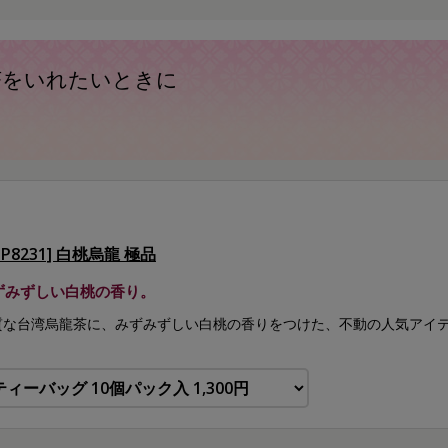
茶をいれたいときに
BP8231] 白桃烏龍 極品
ずみずしい白桃の香り。
質な台湾烏龍茶に、みずみずしい白桃の香りをつけた、不動の人気アイ