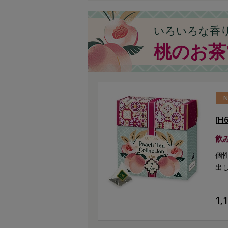
いろいろな香
桃のお茶
N
[H
飲
個
出
1,