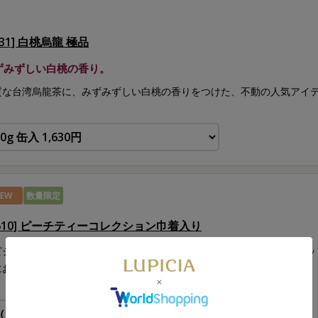
231] 白桃烏龍 極品
ずみずしい白桃の香り。
質な台湾烏龍茶に、みずみずしい白桃の香りをつけた、不動の人気アイ
EW
数量限定
H610] ピーチティーコレクション巾着入り
ピシア人気の桃の香りのお茶7種をお楽しみいただけるティーバッグセッ
におすすめです。