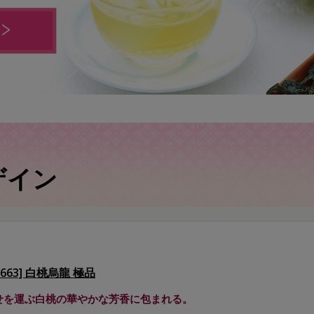
ザイン
G663] 白桃烏龍 極品
せを運ぶ白桃の華やかな芳香に包まれる。