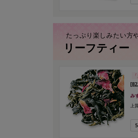
たっぷり楽しみたい方
リーフティー
「
[8
み
上