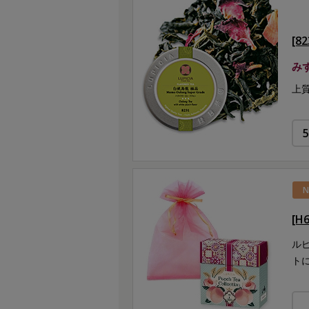
[8
み
上
N
[
ル
ト