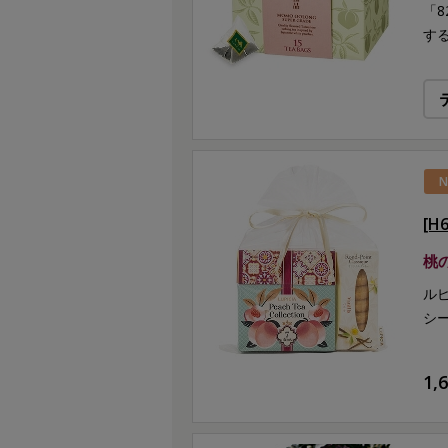
「
す
N
[
桃
ル
シ
1,