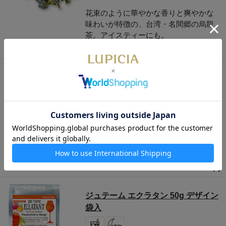
花束のように華やかな香りと爽やかな
味わいが特徴の、台湾・名間郷の烏龍
茶。アイスティーにも。
800円
カシスブルーベリー 50g 袋入
カシスとブルーベリーの実をブレン
ド。濃厚なカシスの香りと甘酸っぱい
ブルーベリーがすっきりとした味わい
のお茶にぴったり。
800円
ジュテーム エクラタン 50g デザイン
袋入