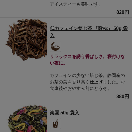
アイスティーも美味です。
820円
低カフェイン焙じ茶 「歌枕」 50g 袋
入
リラックスを誘う香ばしさ。寝付けな
い夜に。
カフェインの少ない焙じ茶。静岡産の
お茶の葉を香り高く仕上げました。お
食事後やおやすみ前にどうぞ。
880円
楽園 50g 袋入