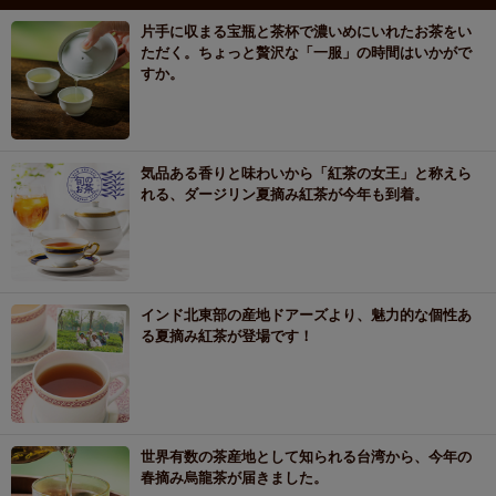
片手に収まる宝瓶と茶杯で濃いめにいれたお茶をい
ただく。ちょっと贅沢な「一服」の時間はいかがで
すか。
気品ある香りと味わいから「紅茶の女王」と称えら
れる、ダージリン夏摘み紅茶が今年も到着。
インド北東部の産地ドアーズより、魅力的な個性あ
る夏摘み紅茶が登場です！
世界有数の茶産地として知られる台湾から、今年の
春摘み烏龍茶が届きました。