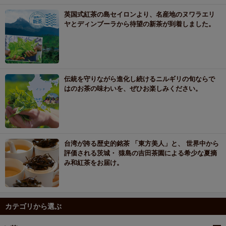
英国式紅茶の島セイロンより、名産地のヌワラエリ
ヤとディンブーラから待望の新茶が到着しました。
伝統を守りながら進化し続けるニルギリの旬ならで
はのお茶の味わいを、ぜひお楽しみください。
台湾が誇る歴史的銘茶 「東方美人」と、 世界中から
評価される茨城・ 猿島の吉田茶園による希少な夏摘
み和紅茶をお届け。
カテゴリから選ぶ