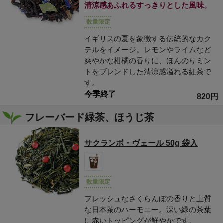
清涼感あふれるすっきりとした風味。
数量限定
イギリスの夏を象徴する伝統的なカク
テルをイメージ。レモンやライムなど
爽やかな柑橘の香りに、ほんのりミン
トをブレンドした清涼感溢れる紅茶で
す。
今季終了
820円
フレーバード緑茶、ほうじ茶
サクランボ・ヴェール 50g 袋入
数量限定
フレッシュなさくらんぼの香りと上質
な日本茶のハーモニー。深い緑の茶葉
に赤いトッピングが鮮やかです。