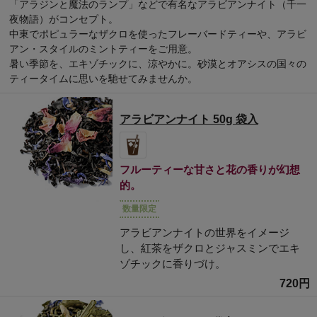
「アラジンと魔法のランプ」などで有名なアラビアンナイト（千一
夜物語）がコンセプト。
中東でポピュラーなザクロを使ったフレーバードティーや、アラビ
アン・スタイルのミントティーをご用意。
暑い季節を、エキゾチックに、涼やかに。砂漠とオアシスの国々の
ティータイムに思いを馳せてみませんか。
アラビアンナイト 50g 袋入
フルーティーな甘さと花の香りが幻想
的。
数量限定
アラビアンナイトの世界をイメージ
し、紅茶をザクロとジャスミンでエキ
ゾチックに香りづけ。
720円