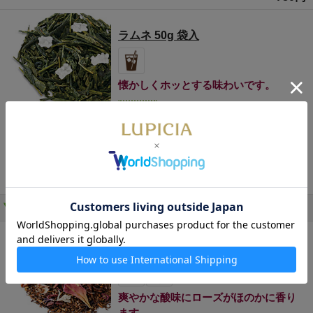
ラムネ 50g 袋入
懐かしくホッとする味わいです。
数量限定
夏の風物詩ラムネの香りがする緑茶で
す。爽やかな風味はアイスティーにぴ
ったり。
750円
ルイボスティー
ラビアンローズ 50g 袋入
爽やかな酸味にローズがほのかに香り
ます。