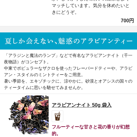
マッチしています。気分を休めたいと
きにどうぞ。
700円
「アラジンと魔法のランプ」などで有名なアラビアンナイト（千一
夜物語）がコンセプト。
中東でポピュラーなザクロを使ったフレーバードティーや、アラビ
アン・スタイルのミントティーをご用意。
暑い季節を、エキゾチックに、涼やかに。砂漠とオアシスの国々の
ティータイムに思いを馳せてみませんか。
アラビアンナイト 50g 袋入
フルーティーな甘さと花の香りが幻想
的。