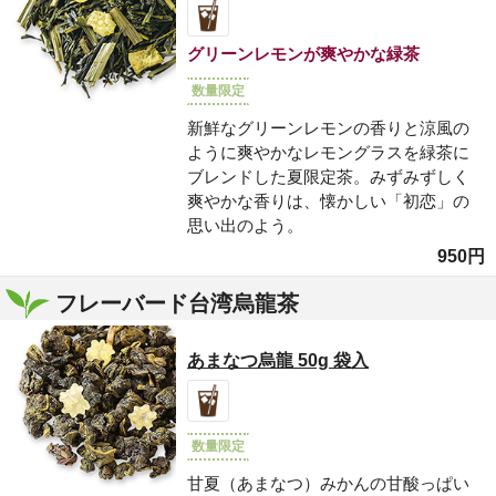
グリーンレモンが爽やかな緑茶
数量限定
新鮮なグリーンレモンの香りと涼風の
ように爽やかなレモングラスを緑茶に
ブレンドした夏限定茶。みずみずしく
爽やかな香りは、懐かしい「初恋」の
思い出のよう。
950円
フレーバード台湾烏龍茶
あまなつ烏龍 50g 袋入
数量限定
甘夏（あまなつ）みかんの甘酸っぱい