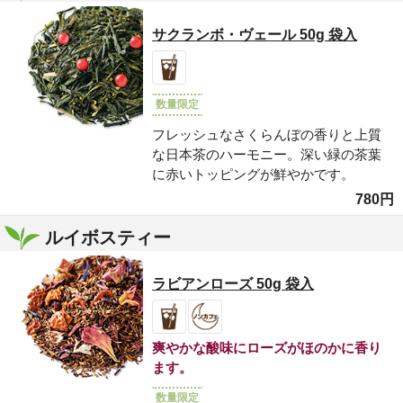
サクランボ・ヴェール 50g 袋入
数量限定
フレッシュなさくらんぼの香りと上質
な日本茶のハーモニー。深い緑の茶葉
に赤いトッピングが鮮やかです。
780円
ルイボスティー
ラビアンローズ 50g 袋入
爽やかな酸味にローズがほのかに香り
ます。
数量限定