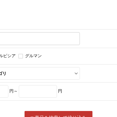
ルピシア
グルマン
円～
円