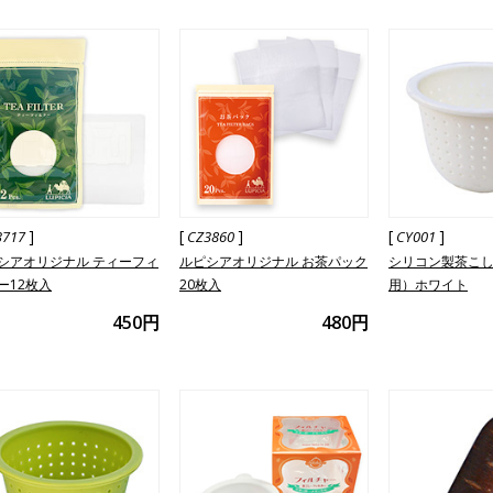
]
[
]
[
]
3717
CZ3860
CY001
シアオリジナル ティーフィ
ルピシアオリジナル お茶パック
シリコン製茶こ
ー12枚入
20枚入
用）ホワイト
450円
480円