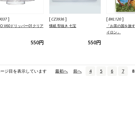
]
[
]
[
]
4037
CZ3936
BKL120
IO V60ドリッパー01クリア
懐紙 型抜き 七宝
「お茶の国を旅す
イロン」
550円
550円
ページ目を表示しています
«
最初へ
‹
前へ
4
5
6
7
8