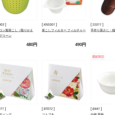
]
[
]
[
]
003
KNS001
SS011
コン製茶こし（取りかえ
茶こしフィルター フィルチャー
手作り茶さじ・
グリーン
480円
490円
通販限定
]
[
]
[
]
071
BT072
B441
ディング
コトブキ
白磁 茶杯