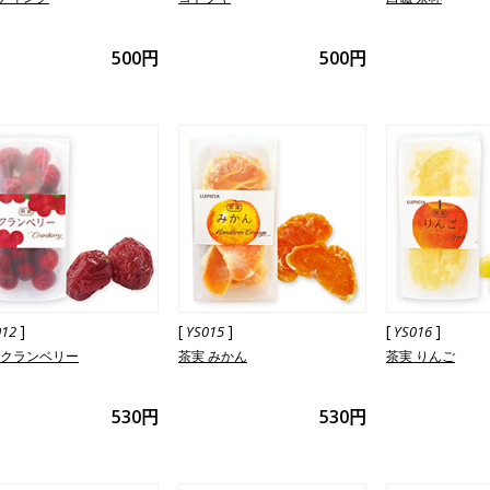
500円
500円
]
[
]
[
]
012
YS015
YS016
 クランベリー
茶実 みかん
茶実 りんご
530円
530円