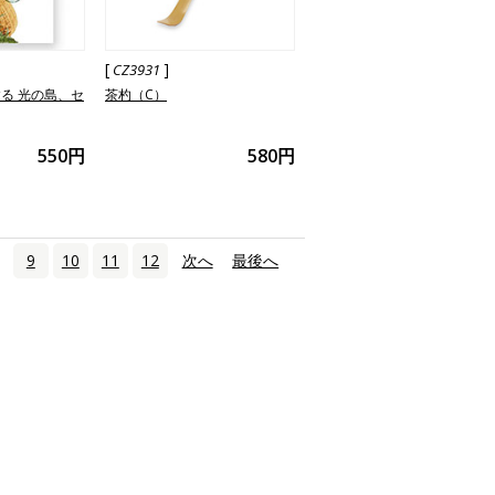
[
]
CZ3931
る 光の島、セ
茶杓（C）
550円
580円
9
10
11
12
次へ
›
最後へ
»