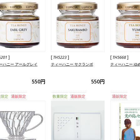
]
[
]
[
]
5201
TH5223
TH5668
ーハニー アールグレイ
ティーハニー サクランボ
ティーハニー ゆ
550円
550円
量限定
通販限定
数量限定
通販限定
通販限定