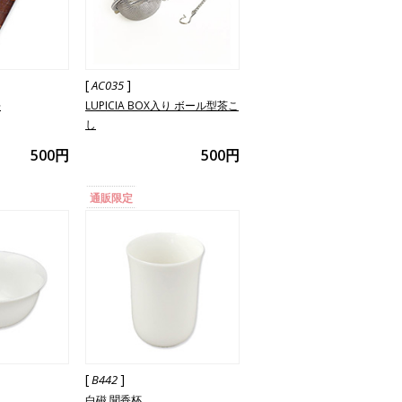
[
]
AC035
桜
LUPICIA BOX入り ボール型茶こ
し
500円
500円
通販限定
[
]
B442
白磁 聞香杯