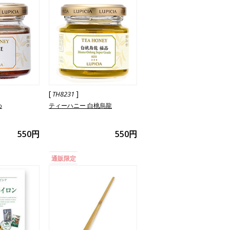
[
]
TH8231
め
ティーハニー 白桃烏龍
550円
550円
通販限定