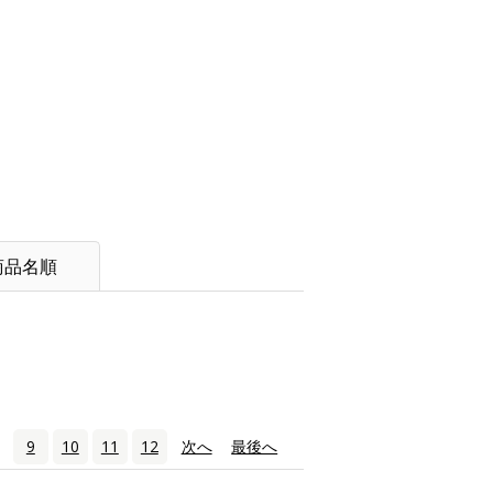
商品名順
9
10
11
12
次へ
›
最後へ
»