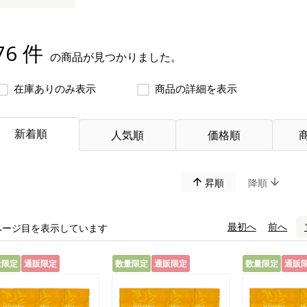
76 件
の商品が見つかりました。
在庫ありのみ表示
商品の詳細を表示
新着順
人気順
価格順
昇順
降順
«
最初へ
‹
前へ
ページ目を表示しています
量限定
通販限定
数量限定
通販限定
数量限定
通販