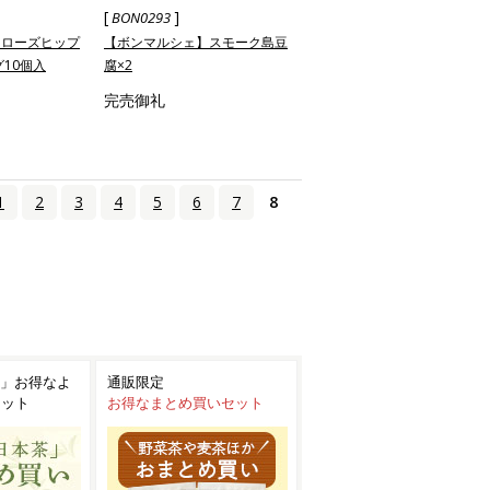
[
]
BON0293
】ローズヒップ
【ボンマルシェ】スモーク島豆
10個入
腐×2
完売御礼
1
2
3
4
5
6
7
8
」お得なよ
通販限定
セット
お得なまとめ買いセット