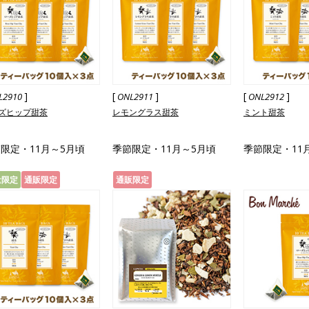
]
[
]
[
]
L2910
ONL2911
ONL2912
ズヒップ甜茶
レモングラス甜茶
ミント甜茶
限定・11月～5月頃
季節限定・11月～5月頃
季節限定・11
量限定
通販限定
通販限定