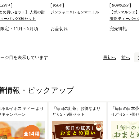
]
[
]
[
]
L2914
9504
BON0299
とめ買いセット】 人気の甜
ジンジャー＆レモンマートル
【ボンマルシェ
ティーバッグ3種セット
甜茶 ティーバッグ
限定・11月～5月頃
お品切れ
完売御礼
ページ目を表示しています
«
最初へ
‹
前へ
着情報・ピックアップ
べるルイボス ティー より
「毎日の紅茶」お得なより
「毎日の日本茶
りキャンペーン
どり5・9個セット
りどり5・7個