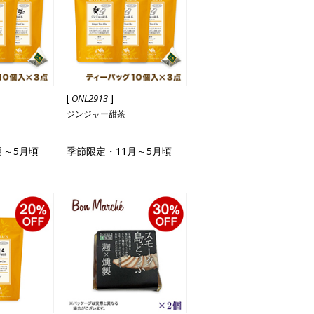
[
]
ONL2913
ジンジャー甜茶
月～5月頃
季節限定・11月～5月頃