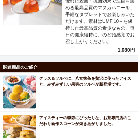
優れた殺菌・抗菌効果で注目を集
める最高品質のマヌカハニーを、
手軽なタブレットでお楽しみいた
だけます。素材はUMF 10＋を保
持した最高品質の希少なもの。毎
日の健康維持に、のど飴感覚でお
召し上がりください。
1,080円
関連商品のご紹介
グラス＆ソルベに、八女抹茶を贅沢に使ったアイス
と、みずみずしい果実のソルベが新登場です。
アイスティーの季節にぴったりな、お茶専門店のこ
だわり新作スコーンが焼きあがりました。