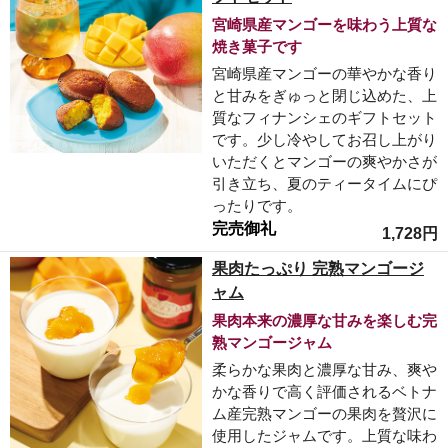
宮崎県産マンゴーを味わう上質な
焼き菓子です
宮崎県産マンゴーの華やかな香り
と甘みをぎゅっと閉じ込めた、上
質なフィナンシェのギフトセット
です。少し冷やしてお召し上がり
いただくとマンゴーの爽やかさが
引き立ち、夏のティータイムにぴ
ったりです。
完売御礼
1,728円
果肉たっぷり 完熟マンゴージ
ャム
果肉本来の濃厚な甘みを楽しむ完
熟マンゴージャム
柔らかな果肉と濃厚な甘み、爽や
かな香りで高く評価されるベトナ
ム産完熟マンゴーの果肉を贅沢に
使用したジャムです。上質な味わ