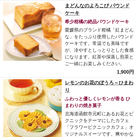
まどんなのよろこび パウンド
ケーキ
希少柑橘の絶品パウンドケーキ
愛媛県のブランド柑橘「紅まどん
な」をたっぷり使用したパウンド
ケーキです。常温でも美味です
が、冷やすとしっとりとした食感
になります。紅茶や深蒸し煎茶と
ご一緒にお楽しみください。
1,900円
レモンのお花のぼうろ～ひまわ
り
ふわっと優しくレモンが香る ひ
まわりの焼き菓子
北海道函館市元町にあるお花とピ
クニックをテーマにしたカフェ
「フラワーピクニックカフェ」オ
リジナルスイーツです。爽やかな