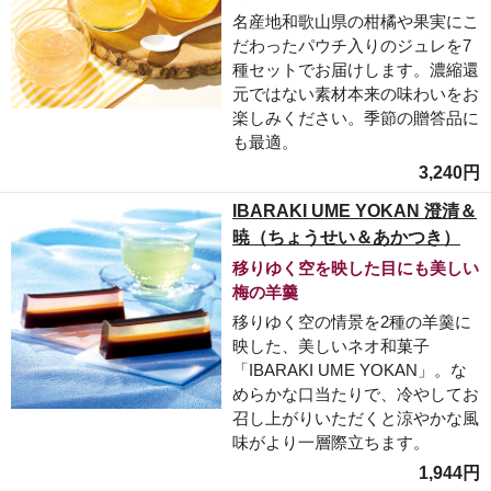
名産地和歌山県の柑橘や果実にこ
だわったパウチ入りのジュレを7
種セットでお届けします。濃縮還
元ではない素材本来の味わいをお
楽しみください。季節の贈答品に
も最適。
3,240円
IBARAKI UME YOKAN 澄清＆
暁（ちょうせい＆あかつき）
移りゆく空を映した目にも美しい
梅の羊羹
移りゆく空の情景を2種の羊羹に
映した、美しいネオ和菓子
「IBARAKI UME YOKAN」。な
めらかな口当たりで、冷やしてお
召し上がりいただくと涼やかな風
味がより一層際立ちます。
1,944円