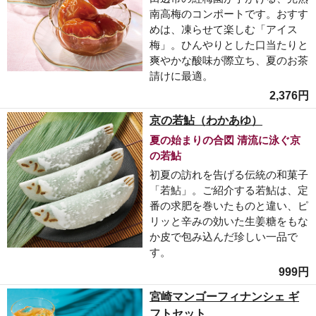
南高梅のコンポートです。おすす
めは、凍らせて楽しむ「アイス
梅」。ひんやりとした口当たりと
爽やかな酸味が際立ち、夏のお茶
請けに最適。
2,376円
京の若鮎（わかあゆ）
夏の始まりの合図 清流に泳ぐ京
の若鮎
初夏の訪れを告げる伝統の和菓子
「若鮎」。ご紹介する若鮎は、定
番の求肥を巻いたものと違い、ピ
リッと辛みの効いた生姜糖をもな
か皮で包み込んだ珍しい一品で
す。
999円
宮崎マンゴーフィナンシェ ギ
フトセット