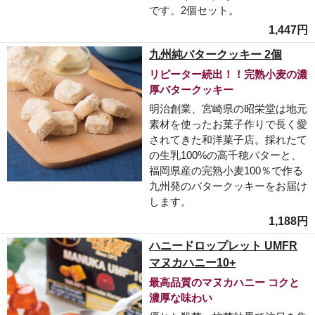
です。2個セット。
1,447円
九州純バタークッキー 2個
リピーター続出！！完熟小麦の濃
厚バタークッキー
明治創業、宮崎県の昭栄堂は地元
素材を使ったお菓子作りで長く愛
されてきた和洋菓子店。採れたて
の生乳100%の高千穂バターと、
福岡県産の完熟小麦100％で作る
九州発のバタークッキーをお届け
します。
1,188円
ハニードロップレット UMFR
マヌカハニー10+
最高品質のマヌカハニー コクと
濃厚な味わい