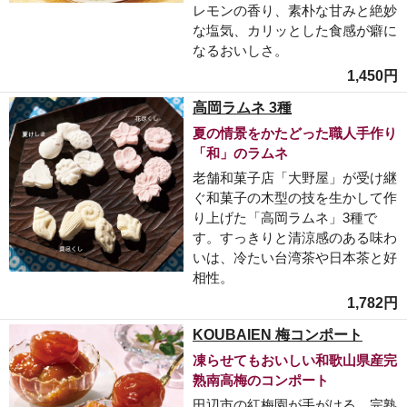
レモンの香り、素朴な甘みと絶妙
な塩気、カリッとした食感が癖に
なるおいしさ。
1,450円
高岡ラムネ 3種
夏の情景をかたどった職人手作り
「和」のラムネ
老舗和菓子店「大野屋」が受け継
ぐ和菓子の木型の技を生かして作
り上げた「高岡ラムネ」3種で
す。すっきりと清涼感のある味わ
いは、冷たい台湾茶や日本茶と好
相性。
1,782円
KOUBAIEN 梅コンポート
凍らせてもおいしい和歌山県産完
熟南高梅のコンポート
田辺市の紅梅園が手がける、完熟