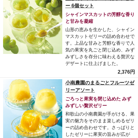
ー 6個セット
シャインマスカットの芳醇な香り
と甘みを凝縮
山形の恵みを生かした、シャイン
マスカットゼリーの詰め合わせで
す。上品な甘みと芳醇な香りで人
気の果実を丸ごと閉じ込め、みず
みずしさを存分に味わえる贅沢な
デザートに仕上げました。
2,376円
小南農園のまるごとフルーツゼ
リーアソート
ごろっと果実を閉じ込めた みず
みずしい贅沢ゼリー
和歌山の小南農園が手がける、果
実の魅力をそのまま楽しめるゼリ
ーの詰め合わせです。さっぱりと
したゼリーに果実の旨みが広が