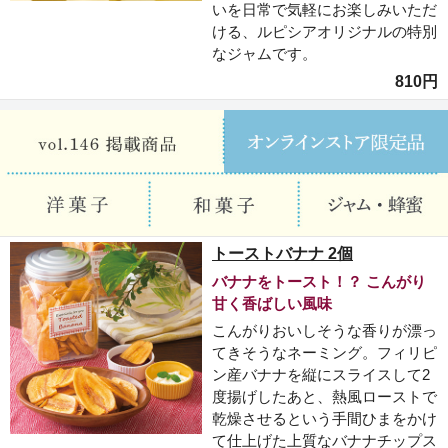
いを日常で気軽にお楽しみいただ
ける、ルピシアオリジナルの特別
なジャムです。
810円
トーストバナナ 2個
バナナをトースト！？ こんがり
甘く香ばしい風味
こんがりおいしそうな香りが漂っ
てきそうなネーミング。フィリピ
ン産バナナを縦にスライスして2
度揚げしたあと、熱風ローストで
乾燥させるという手間ひまをかけ
て仕上げた上質なバナナチップス