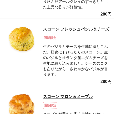
り込んだアールグレイのすっきりとし
た上品な香りが好相性。
280円
スコーン フレッシュバジル＆チーズ
通販限定
生のバジルとチーズを生地に練りこん
だ、軽食にもぴったりのスコーン。生
のバジルとオランダ産エダムチーズを
生地に練り込みました。チーズのコク
もありながら、さわやかなバジルが香
ります。
280円
スコーン マロン＆メープル
通販限定
メープルが豊かに香る生地のなかに、