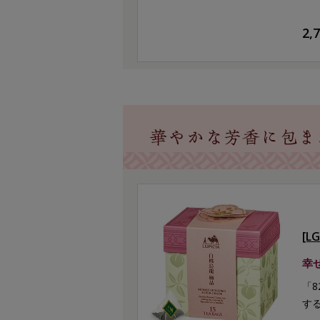
2,
[L
幸
「
す