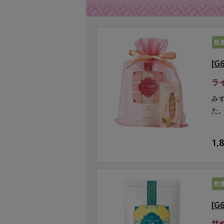
数
[
ラ
み
た
1,
数
[G
甘