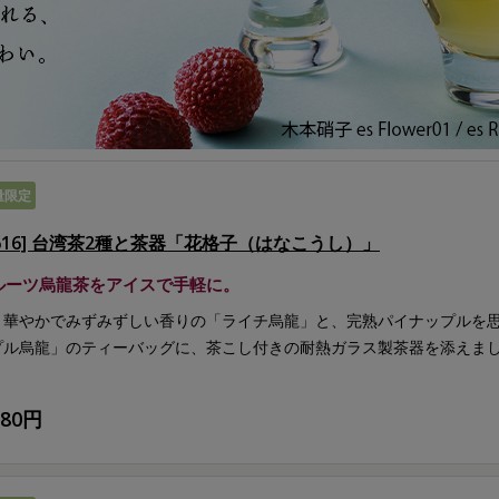
量限定
G616] 台湾茶2種と茶器「花格子（はなこうし）」
ルーツ烏龍茶をアイスで手軽に。
く華やかでみずみずしい香りの「ライチ烏龍」と、完熟パイナップルを
プル烏龍」のティーバッグに、茶こし付きの耐熱ガラス製茶器を添えま
880円