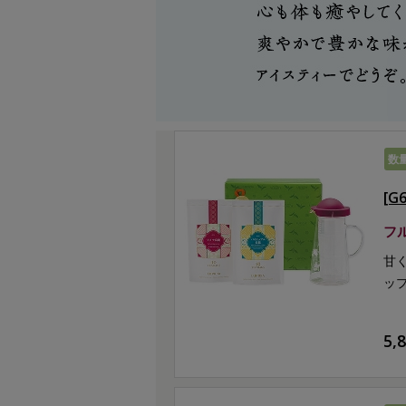
数
[
フ
甘
ッ
5,