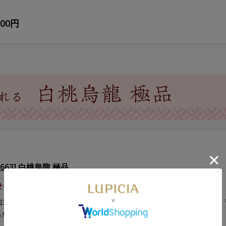
700円
G663] 白桃烏龍 極品
せを運ぶ白桃の華やかな芳香に包まれる。
8231 白桃烏龍 極品」のティーバッグ15個限定BOX入です。多くの方
るため、贈りものにふさわしいティーバッグの商品をご用意しました。