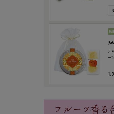
数
[
と
ー
1,