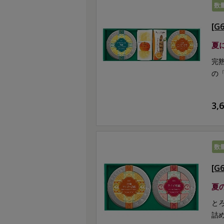
数
[
夏
完
の
3,
数
[
夏
と
詰