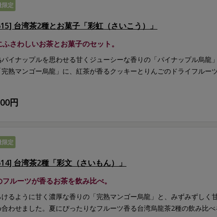
量限定
G615] 台湾茶2種とお菓子「彩虹（さいこう）」
にふさわしいお茶とお菓子のセット。
熟パイナップルを思わせる甘くジューシーな香りの「パイナップル烏龍
「完熟マンゴー烏龍」に、紅茶が香るクッキーとりんごのドライフルー
600円
量限定
G614] 台湾茶2種「彩文（さいもん）」
のフルーツが香るお茶を飲み比べ。
ろけるように甘く濃厚な香りの「完熟マンゴー烏龍」と、みずみずしく
め合わせました。夏にぴったりなフルーツ香る台湾烏龍茶2種の飲み比べ