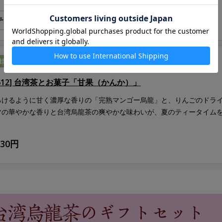
量限定
G612] 台湾茶とお菓子「甘果（かんか）」
ろけるように甘く濃厚な香りの「完熟マンゴー烏龍」と、りんごのドラ
ツの華やかな香りと台湾烏龍茶の爽やかな味わいが、夏のティータイム
930円